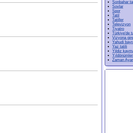
Sonbahar tat
Sovlar
Spor
Tatil
Tatiller
Televizyon
Tiyatro
Türkiye'de ta
Vizyona gir
Yahudi bayr
Yaz tatili
Yildiz kayma
Yıldönümler
Zaman Ayarl