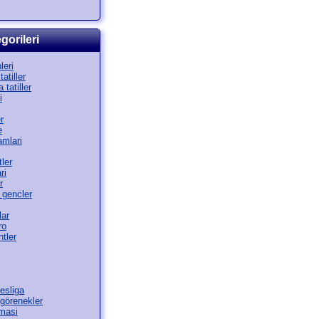
gorileri
leri
atiller
 tatiller
i
r
e
amlari
ler
ri
r
 gencler
lar
ro
tler
esliga
görenekler
masi