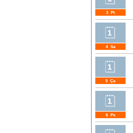
3 Pt
4 Sa
5 Ça
6 Pe