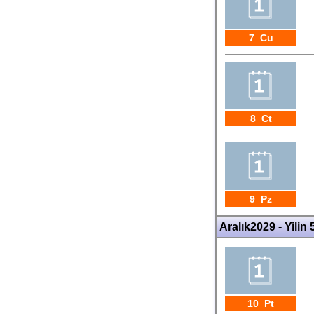
7 Cu
8 Ct
9 Pz
Aralık2029 - Yilin 
10 Pt