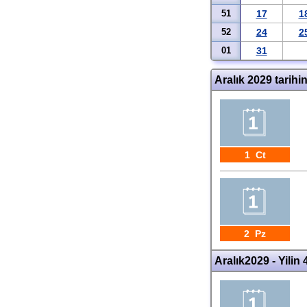
51
17
1
52
24
2
01
31
Aralık 2029 tarihi
1 Ct
2 Pz
Aralık2029 - Yilin 