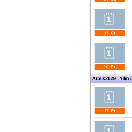
15 Ct
16 Pz
Aralık2029 - Yilin 
17 Pt