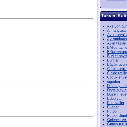
Takvim Kate
Aksiyon gün
Almanya'da t
Avusturya'da
Ay tutulmas
Ay'in fazlari
BM'de tatille
Brückentag
Budist bayr
Burclar
Büyük event
Ciftci kuralla
Cin'de tatille
Cocukler ve
digerleri
Dini bayram
Doga olayla
Düzenli even
Edebiyat
Festivaller
Fuarlar
Futbol
Futbol-Bund
Gelenek ve 
Günes tutul