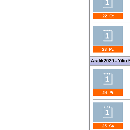
22 Ct
23 Pz
Aralık2029 - Yilin 
24 Pt
25 Sa