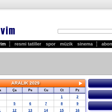
vim
resmi tatiller
spor
müzik
sinema
abo
ARALIK 2029
a
Ça
Pe
Cu
Ct
Pz
1
2
5
6
7
8
9
1
12
13
14
15
16