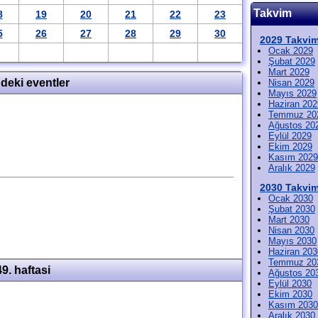
Takvim
8
19
20
21
22
23
5
26
27
28
29
30
2029 Takvim
Ocak 2029
Şubat 2029
Mart 2029
ndeki eventler
Nisan 2029
Mayıs 2029
Haziran 202
Temmuz 20
Ağustos 20
Eylül 2029
Ekim 2029
Kasım 2029
Aralık 2029
2030 Takvim
Ocak 2030
Şubat 2030
Mart 2030
Nisan 2030
Mayıs 2030
Haziran 203
Temmuz 20
49. haftasi
Ağustos 20
Eylül 2030
Ekim 2030
Kasım 2030
Aralık 2030