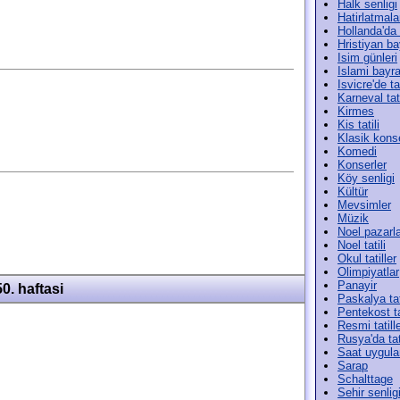
Halk senligi
Hatirlatmala
Hollanda'da t
Hristiyan ba
Isim günleri
Islami bayr
Isvicre'de tat
Karneval tati
Kirmes
Kis tatili
Klasik konse
Komedi
Konserler
Köy senligi
Kültür
Mevsimler
Müzik
Noel pazarla
Noel tatili
Okul tatiller
Olimpiyatlar
Panayir
50. haftasi
Paskalya tat
Pentekost ta
Resmi tatill
Rusya'da tat
Saat uygula
Sarap
Schalttage
Sehir senlig