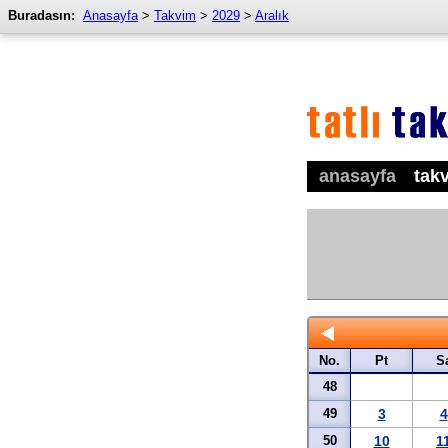
Buradasın:
Anasayfa
>
Takvim
>
2029
>
Aralık
anasayfa
tak
No.
Pt
S
48
49
3
4
50
10
1