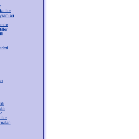
r
atiller
yramlari
amlar
iller
li
rleri
ri
ili
tili
er
iller
malari
i