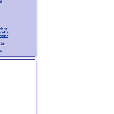
ili
tiller
ecekler
amlari
lari
i
ari