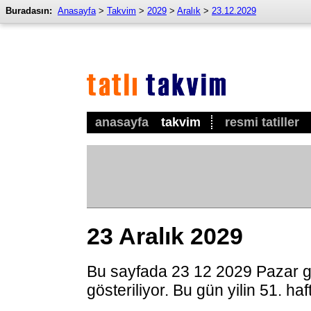
Buradasın:
Anasayfa
>
Takvim
>
2029
>
Aralık
>
23.12.2029
anasayfa
takvim
resmi tatiller
23 Aralık 2029
Bu sayfada 23 12 2029 Pazar g
gösteriliyor. Bu gün yilin 51. ha