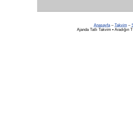
Anasayfa
–
Takvim
–
S
Ajanda Tatlı Takvim • Aradığın 