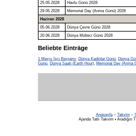
25.05.2028
Havlu Günü 2028
29.05.2028
Memorial Day (Anma Günü) 2028
Haziran 2028
05.06.2028
Dünya Çevre Günü 2028
20.06.2028
Dünya Mülteci Günü 2028
Beliebte Einträge
1 Mayıs İşçi Bayramı
,
Dünya Kadinlar Günü
,
Dünya Gü
Günü
,
Dünya Saati (Earth Hour)
,
Memorial Day (Anma 
Anasayfa
–
Takvim
–
S
Ajanda Tatlı Takvim • Aradığın 