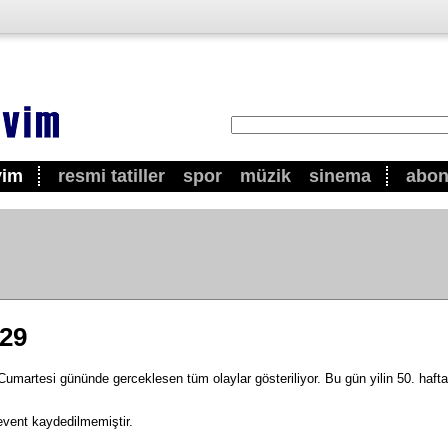
vim
resmi tatiller
spor
müzik
sinema
abo
029
martesi gününde gerceklesen tüm olaylar gösteriliyor. Bu gün yilin 50. haftas
event kaydedilmemiştir.