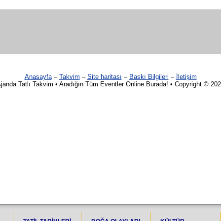
Anasayfa
–
Takvim
–
Site haritası
–
Baskı Bilgileri
–
İletişim
janda Tatlı Takvim • Aradığın Tüm Eventler Online Burada! • Copyright © 20