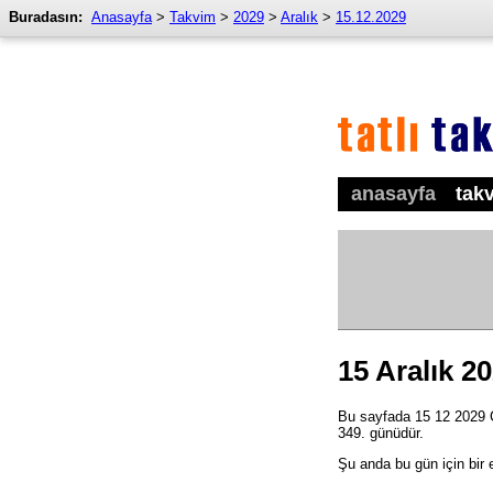
Buradasın:
Anasayfa
>
Takvim
>
2029
>
Aralık
>
15.12.2029
anasayfa
tak
15 Aralık 2
Bu sayfada 15 12 2029 Cu
349. günüdür.
Şu anda bu gün için bir 