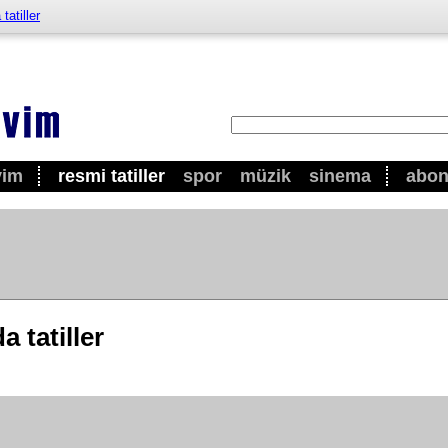
tatiller
vim
resmi tatiller
spor
müzik
sinema
abo
 tatiller