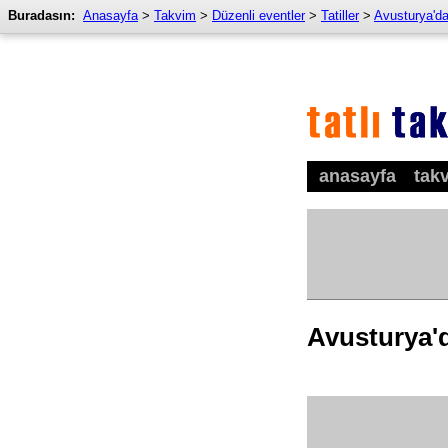
Buradasın:
Anasayfa
>
Takvim
>
Düzenli eventler
>
Tatiller
>
Avusturya'da 
anasayfa
tak
Avusturya'da