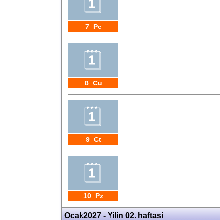
7 Pe
8 Cu
9 Ct
10 Pz
Ocak2027 - Yilin 02. haftasi