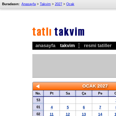
Buradasın:
Anasayfa
>
Takvim
>
2027
>
Ocak
anasayfa
takvim
resmi tatiller
OCAK 2027
No.
Pt
Sa
Ça
Pe
53
01
4
5
6
7
02
11
12
13
14