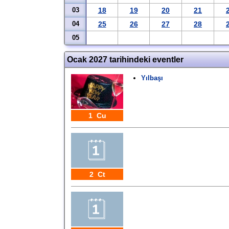
03
18
19
20
21
04
25
26
27
28
05
Ocak 2027 tarihindeki eventler
Yılbaşı
1 Cu
2 Ct