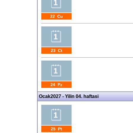
22 Cu
23 Ct
24 Pz
Ocak2027 - Yilin 04. haftasi
25 Pt