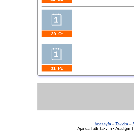
30 Ct
31 Pz
Anasayfa
–
Takvim
–
S
Ajanda Tatlı Takvim • Aradığın 