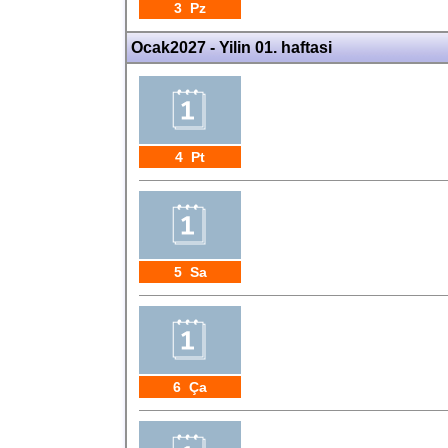
3 Pz
Ocak2027 - Yilin 01. haftasi
4 Pt
5 Sa
6 Ça