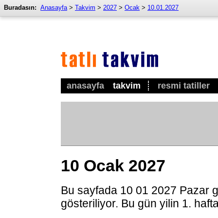
Buradasın:
Anasayfa
>
Takvim
>
2027
>
Ocak
>
10.01.2027
anasayfa
takvim
resmi tatiller
10 Ocak 2027
Bu sayfada 10 01 2027 Pazar g
gösteriliyor. Bu gün yilin 1. haf