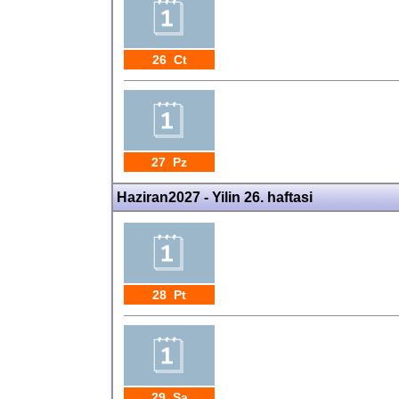
26 Ct
27 Pz
Haziran2027 - Yilin 26. haftasi
28 Pt
29 Sa