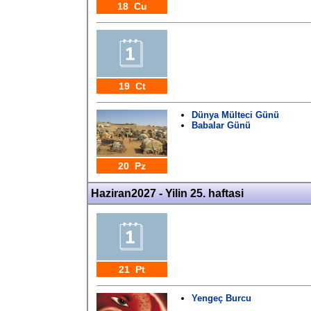
18 Cu
19 Ct
Dünya Mülteci Günü
Babalar Günü
20 Pz
Haziran2027 - Yilin 25. haftasi
21 Pt
Yengeç Burcu