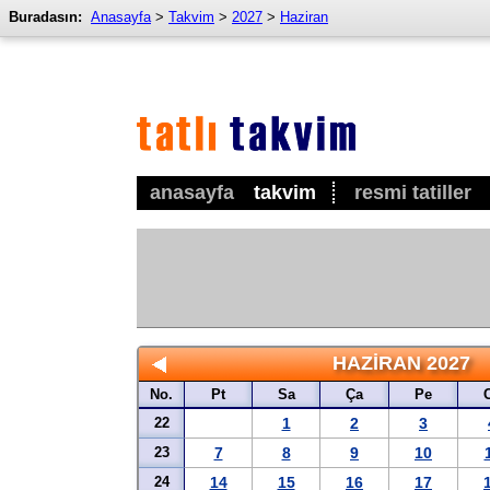
Buradasın:
Anasayfa
>
Takvim
>
2027
>
Haziran
anasayfa
takvim
resmi tatiller
HAZIRAN 2027
No.
Pt
Sa
Ça
Pe
22
1
2
3
23
7
8
9
10
24
14
15
16
17