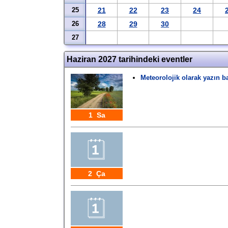
25
21
22
23
24
26
28
29
30
27
Haziran 2027 tarihindeki eventler
Meteorolojik olarak yazın b
1 Sa
2 Ça