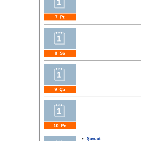
7 Pt
8 Sa
9 Ça
10 Pe
Şavuot