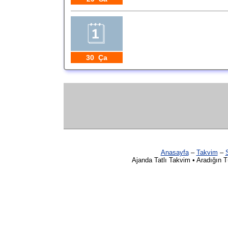
30 Ça
Anasayfa
–
Takvim
–
S
Ajanda Tatlı Takvim • Aradığın 