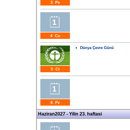
3 Pe
4 Cu
Dünya Çevre Günü
5 Ct
6 Pz
Haziran2027 - Yilin 23. haftasi