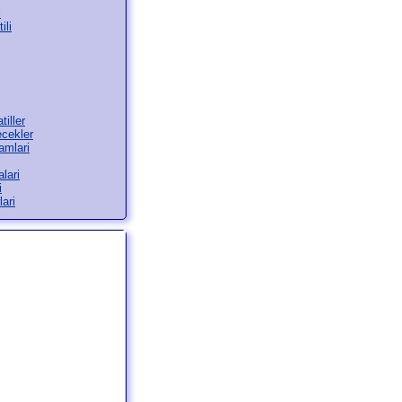
i
ili
tiller
ecekler
amlari
lari
i
ari