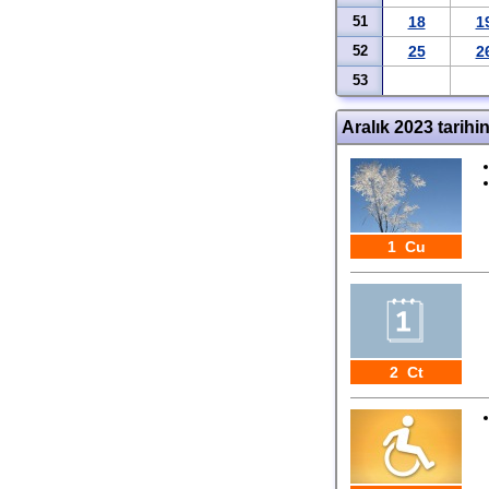
51
18
1
52
25
2
53
Aralık 2023 tarihi
1 Cu
2 Ct