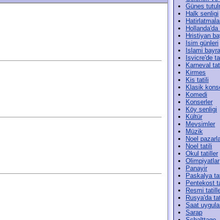
Günes tutul
Halk senligi
Hatirlatmala
Hollanda'da t
Hristiyan ba
Isim günleri
Islami bayr
Isvicre'de tat
Karneval tati
Kirmes
Kis tatili
Klasik konse
Komedi
Konserler
Köy senligi
Kültür
Mevsimler
Müzik
Noel pazarla
Noel tatili
Okul tatiller
Olimpiyatlar
Panayir
Paskalya tat
Pentekost ta
Resmi tatill
Rusya'da tat
Saat uygula
Sarap
Schalttage