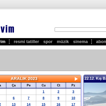
vim
resmi tatiller
spor
müzik
sinema
abo
ARALIK 2023
22.12. Kış B
a
Ça
Pe
Cu
Ct
Pz
1
2
3
6
7
8
9
10
2
13
14
15
16
17