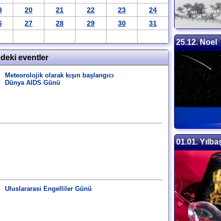
9
20
21
22
23
24
6
27
28
29
30
31
25.12. Noel
ndeki eventler
Meteorolojik olarak kışın başlangıcı
Dünya AIDS Günü
01.01. Yılba
Uluslararasi Engelliler Günü