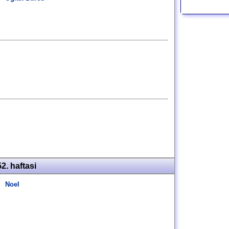
52. haftasi
Noel