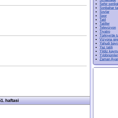
Sehir senlig
Sonbahar tat
Sovlar
Spor
Tatil
Tatiller
Televizyon
Tiyatro
Türkiye'de ta
Vizyona gir
Yahudi bayr
Yaz tatili
Yildiz kayma
Yıldönümler
Zaman Ayarl
51. haftasi