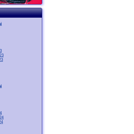
i
3
23
23
i
4
24
24