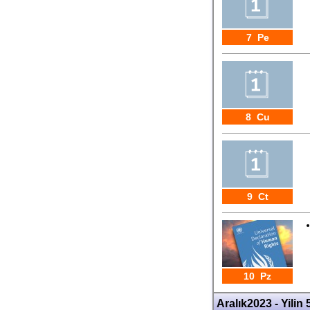
7 Pe
8 Cu
9 Ct
10 Pz
Aralık2023 - Yilin 