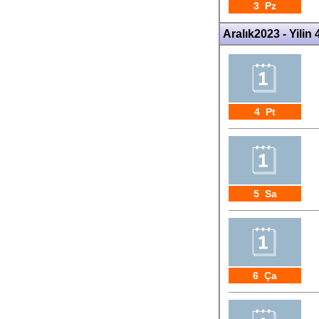
3 Pz
Aralık2023 - Yilin 
4 Pt
5 Sa
6 Ça