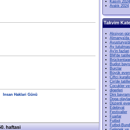
Kasım 2024
Aralık 2024
Takvim Kate
Aksiyon gün
Almanya'da t
Avusturya'da
Ay tutulmas
Ay'in fazlari
BM'de tatille
Brückentag
Budist bayr
Burclar
Büyük event
Ciftci kuralla
Cin'de tatille
Cocukler ve
digerleri
Insan Haklari Günü
Dini bayram
Doga olayla
Düzenli even
Edebiyat
Festivaller
Fuarlar
Futbol
Futbol-Bund
50. haftasi
Gelenek ve 