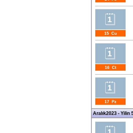
15 Cu
16 Ct
17 Pz
Aralık2023 - Yilin 