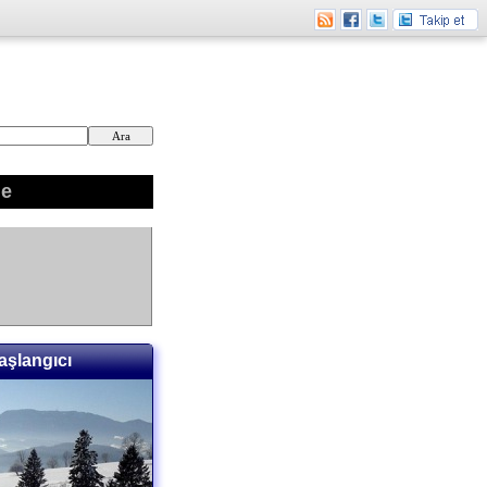
ne
aşlangıcı