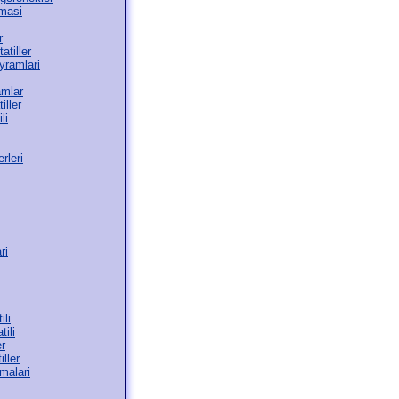
masi
r
atiller
yramlari
amlar
iller
li
rleri
ri
ili
tili
er
iller
malari