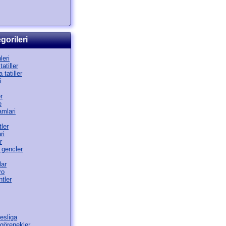
gorileri
leri
atiller
 tatiller
i
r
e
amlari
ler
ri
r
 gencler
lar
ro
tler
esliga
görenekler