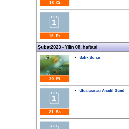
18 Ct
19 Pz
Şubat2023 - Yilin 08. haftasi
Balık Burcu
20 Pt
Uluslararasi Anadil Günü
21 Sa