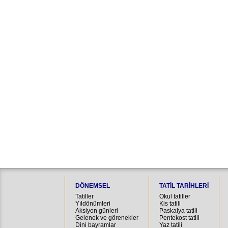
DÖNEMSEL
TATIL TARIHLERI
Tatiller
Okul tatiller
Yıldönümleri
Kis tatili
Aksiyon günleri
Paskalya tatili
Gelenek ve görenekler
Pentekost tatili
Dini bayramlar
Yaz tatili