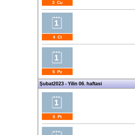
3 Cu
4 Ct
5 Pz
Şubat2023 - Yilin 06. haftasi
6 Pt