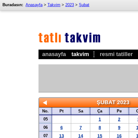
Buradasın:
Anasayfa
>
Takvim
>
2023
>
Şubat
anasayfa
takvim
resmi tatiller
ŞUBAT 2023
No.
Pt
Sa
Ça
Pe
05
1
2
06
6
7
8
9
07
13
14
15
16