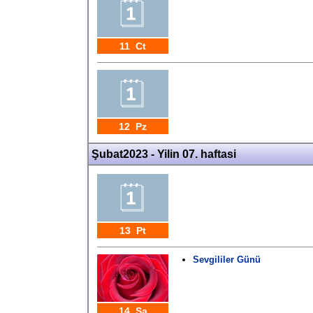
11 Ct
12 Pz
Şubat2023 - Yilin 07. haftasi
13 Pt
Sevgililer Günü
14 Sa