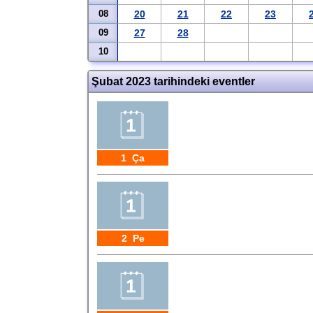
08
20
21
22
23
09
27
28
10
Şubat 2023 tarihindeki eventler
1 Ça
2 Pe