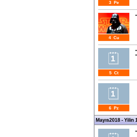
3 Pe
4 Cu
5 Ct
6 Pz
Mayıs2018 - Yilin 1