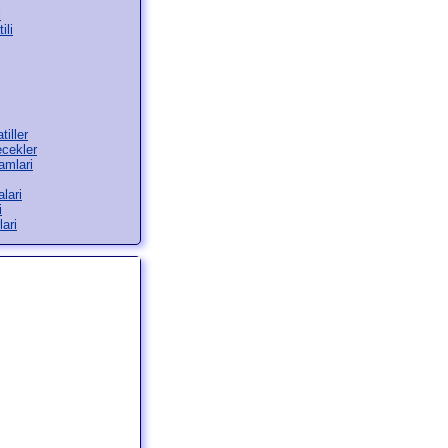
i
ili
tiller
ecekler
amlari
lari
i
ari