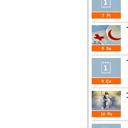
7 Pt
8 Sa
9 Ça
10 Pe