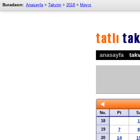
Buradasın:
Anasayfa
>
Takvim
>
2018
>
Mayıs
anasayfa
tak
No.
Pt
S
18
1
19
7
8
20
14
1