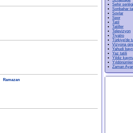
Sehir senlig
Sonbahar tat
Sovlar
Spor
Tatil
Tatiller
Televizyon
Tiyatro
Türkiye'de ta
Vizyona gir
Yahudi bayr
Yaz tatili
Yildiz kayma
Yıldönümler
Zaman Ayarl
Ramazan