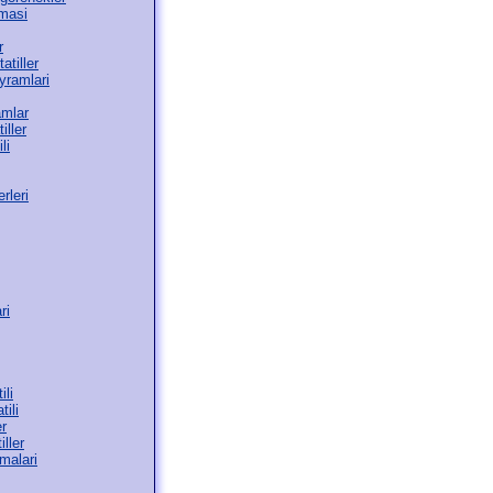
masi
r
atiller
yramlari
amlar
iller
li
rleri
ri
ili
tili
er
iller
malari