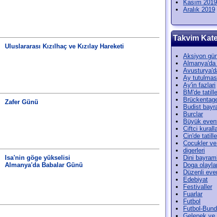
Kasım 2019
Aralık 2019
Takvim Kate
Uluslararası Kızılhaç ve Kızılay Hareketi
Aksiyon gün
Almanya'da t
Avusturya'da
Ay tutulmas
Ay'in fazlari
BM'de tatille
Brückentag
Zafer Günü
Budist bayr
Burclar
Büyük event
Ciftci kuralla
Cin'de tatille
Cocukler ve
digerleri
Isa'nin göge yükselisi
Dini bayram
Almanya'da Babalar Günü
Doga olayla
Düzenli even
Edebiyat
Festivaller
Fuarlar
Futbol
Futbol-Bund
Gelenek ve 