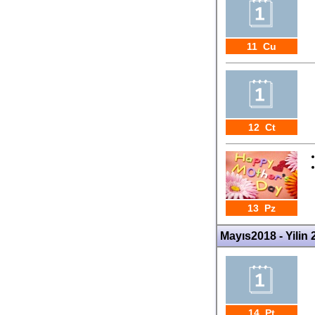
11 Cu
12 Ct
13 Pz
Mayıs2018 - Yilin 2
14 Pt