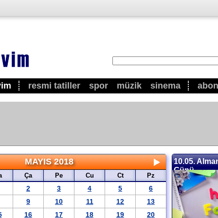
vim
resmi tatiller
spor
müzik
sinema
abo
MAYIS 2018
10.05. Alma
Günü
a
Ça
Pe
Cu
Ct
Pz
2
3
4
5
6
9
10
11
12
13
5
16
17
18
19
20