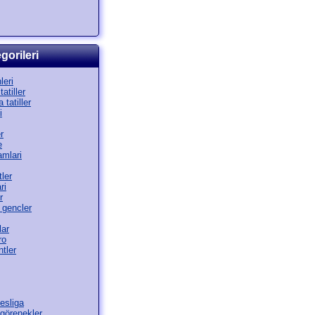
gorileri
leri
atiller
 tatiller
i
r
e
amlari
ler
ri
r
 gencler
lar
ro
tler
esliga
görenekler