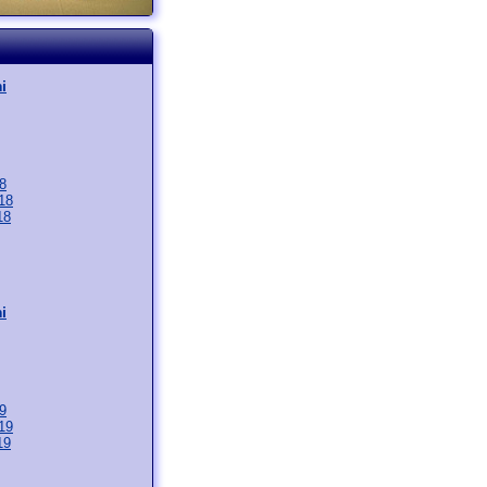
i
8
18
18
i
9
19
19