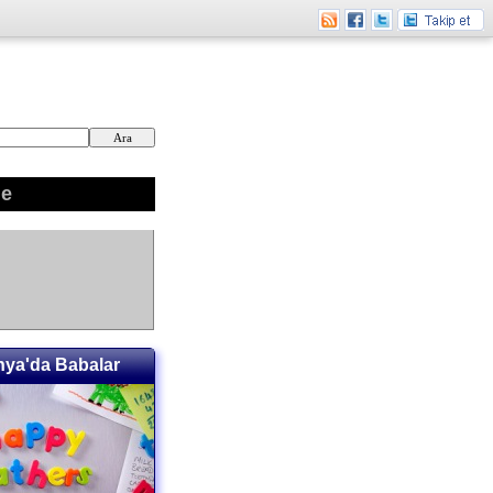
ne
nya'da Babalar