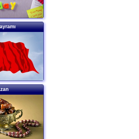
Bayramı
azan