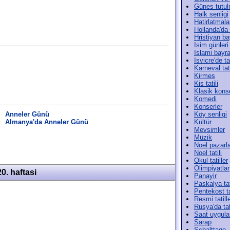
Günes tutul
Halk senligi
Hatirlatmala
Hollanda'da t
Hristiyan ba
Isim günleri
Islami bayr
Isvicre'de tat
Karneval tati
Kirmes
Kis tatili
Klasik konse
Komedi
Konserler
Anneler Günü
Köy senligi
Almanya'da Anneler Günü
Kültür
Mevsimler
Müzik
Noel pazarla
Noel tatili
Okul tatiller
Olimpiyatlar
0. haftasi
Panayir
Paskalya tat
Pentekost ta
Resmi tatill
Rusya'da tat
Saat uygula
Sarap
Schalttage