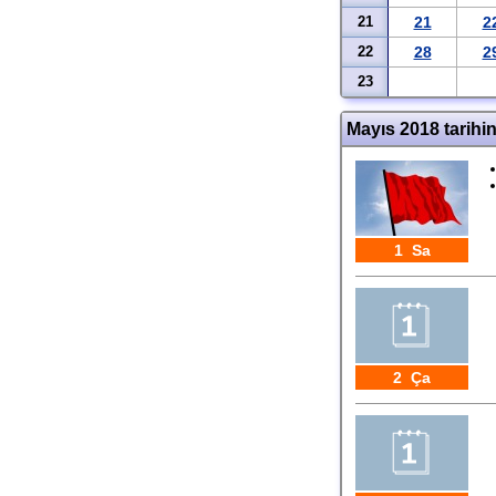
21
21
2
22
28
2
23
Mayıs 2018 tarihi
1 Sa
2 Ça