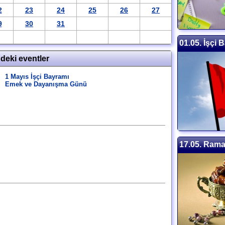
2
23
24
25
26
27
9
30
31
01.05. İşçi 
ndeki eventler
1 Mayıs İşçi Bayramı
Emek ve Dayanışma Günü
17.05. Ram