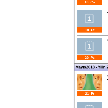
18 Cu
19 Ct
20 Pz
Mayıs2018 - Yilin 2
21 Pt