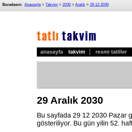
Buradasın:
Anasayfa
>
Takvim
>
2030
>
Aralık
>
29.12.2030
anasayfa
takvim
resmi tatiller
29 Aralık 2030
Bu sayfada 29 12 2030 Pazar g
gösteriliyor. Bu gün yilin 52. ha