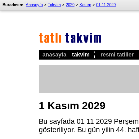
Buradasın:
Anasayfa
>
Takvim
>
2029
>
Kasım
>
01.11.2029
anasayfa
takvim
resmi tatiller
1 Kasım 2029
Bu sayfada 01 11 2029 Perşem
gösteriliyor. Bu gün yilin 44. ha