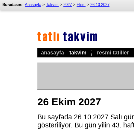
Buradasın:
Anasayfa
>
Takvim
>
2027
>
Ekim
>
26.10.2027
anasayfa
takvim
resmi tatiller
26 Ekim 2027
Bu sayfada 26 10 2027 Salı gü
gösteriliyor. Bu gün yilin 43. ha