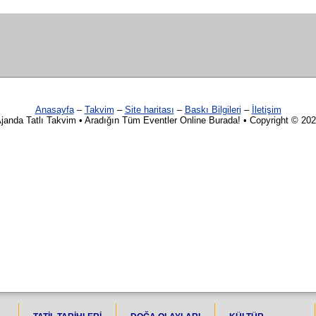
Anasayfa
–
Takvim
–
Site haritası
–
Baskı Bilgileri
–
İletişim
janda Tatlı Takvim • Aradığın Tüm Eventler Online Burada! • Copyright © 20