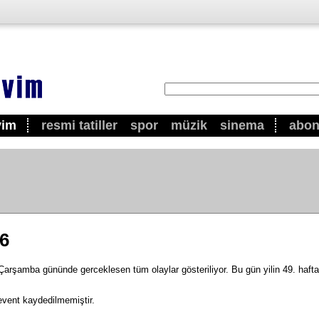
vim
resmi tatiller
spor
müzik
sinema
abo
26
rşamba gününde gerceklesen tüm olaylar gösteriliyor. Bu gün yilin 49. haftas
event kaydedilmemiştir.