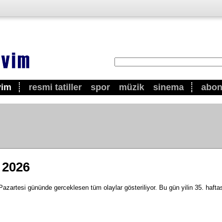
vim
resmi tatiller
spor
müzik
sinema
abo
 2026
zartesi gününde gerceklesen tüm olaylar gösteriliyor. Bu gün yilin 35. haftas