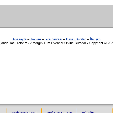
Anasayfa
–
Takvim
–
Site haritası
–
Baskı Bilgileri
–
İletişim
janda Tatlı Takvim • Aradığın Tüm Eventler Online Burada! • Copyright © 20