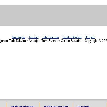
Anasayfa
–
Takvim
–
Site haritası
–
Baskı Bilgileri
–
İletişim
janda Tatlı Takvim • Aradığın Tüm Eventler Online Burada! • Copyright © 20