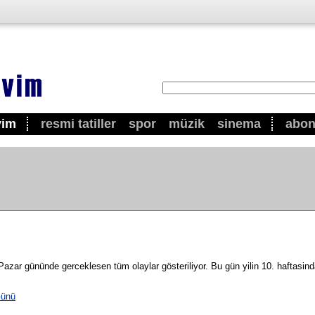
vim
resmi tatiller
spor
müzik
sinema
abo
zar gününde gerceklesen tüm olaylar gösteriliyor. Bu gün yilin 10. haftasinda
Günü