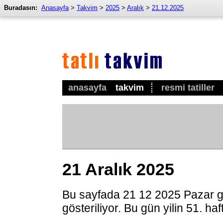
Buradasın:
Anasayfa
>
Takvim
>
2025
>
Aralık
>
21.12.2025
anasayfa
takvim
resmi tatiller
21 Aralık 2025
Bu sayfada 21 12 2025 Pazar g
gösteriliyor. Bu gün yilin 51. ha