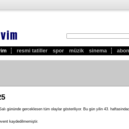
vim
resmi tatiller
spor
müzik
sinema
abo
25
lı gününde gerceklesen tüm olaylar gösteriliyor. Bu gün yilin 43. haftasindadi
event kaydedilmemiştir.