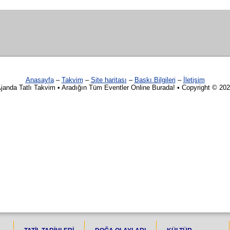
Anasayfa
–
Takvim
–
Site haritası
–
Baskı Bilgileri
–
İletişim
janda Tatlı Takvim • Aradığın Tüm Eventler Online Burada! • Copyright © 20