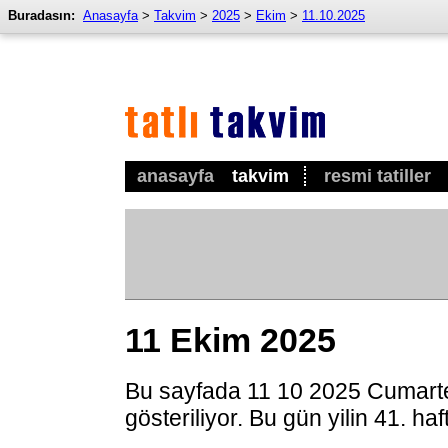
Buradasın:
Anasayfa
>
Takvim
>
2025
>
Ekim
>
11.10.2025
anasayfa
takvim
resmi tatiller
11 Ekim 2025
Bu sayfada 11 10 2025 Cumarte
gösteriliyor. Bu gün yilin 41. ha