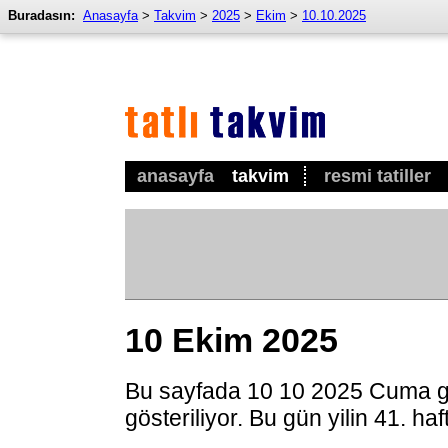
Buradasın:
Anasayfa
>
Takvim
>
2025
>
Ekim
>
10.10.2025
anasayfa
takvim
resmi tatiller
10 Ekim 2025
Bu sayfada 10 10 2025 Cuma g
gösteriliyor. Bu gün yilin 41. ha