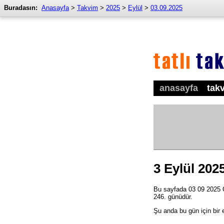
Buradasın:
Anasayfa
>
Takvim
>
2025
>
Eylül
>
03.09.2025
anasayfa
tak
3 Eylül 202
Bu sayfada 03 09 2025 Ça
246. günüdür.
Şu anda bu gün için bir 