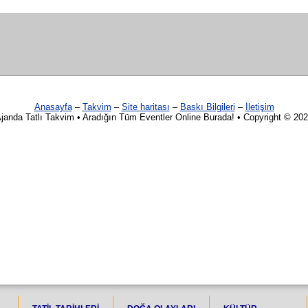
Anasayfa
–
Takvim
–
Site haritası
–
Baskı Bilgileri
–
İletişim
janda Tatlı Takvim • Aradığın Tüm Eventler Online Burada! • Copyright © 20