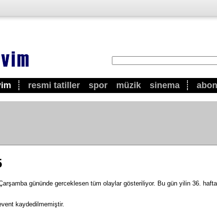
vim
resmi tatiller
spor
müzik
sinema
abo
5
rşamba gününde gerceklesen tüm olaylar gösteriliyor. Bu gün yilin 36. haftas
event kaydedilmemiştir.