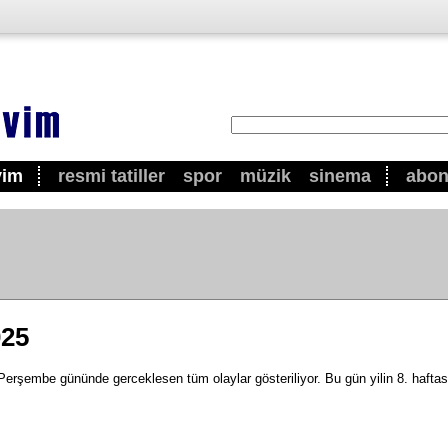
vim
resmi tatiller
spor
müzik
sinema
abo
025
rşembe gününde gerceklesen tüm olaylar gösteriliyor. Bu gün yilin 8. haftasi