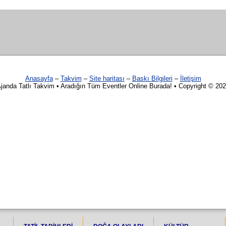
Anasayfa
–
Takvim
–
Site haritası
–
Baskı Bilgileri
–
İletişim
janda Tatlı Takvim • Aradığın Tüm Eventler Online Burada! • Copyright © 20