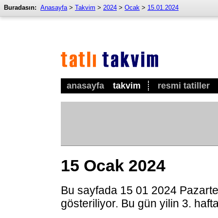
Buradasın:
Anasayfa
>
Takvim
>
2024
>
Ocak
>
15.01.2024
anasayfa
takvim
resmi tatiller
15 Ocak 2024
Bu sayfada 15 01 2024 Pazarte
gösteriliyor. Bu gün yilin 3. haf