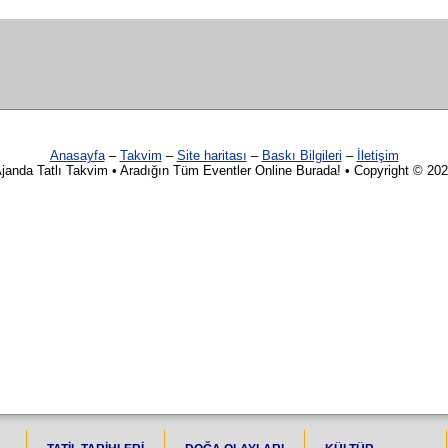
Anasayfa
–
Takvim
–
Site haritası
–
Baskı Bilgileri
–
İletişim
janda Tatlı Takvim • Aradığın Tüm Eventler Online Burada! • Copyright © 20