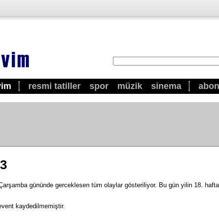
vim
resmi tatiller
spor
müzik
sinema
abo
23
rşamba gününde gerceklesen tüm olaylar gösteriliyor. Bu gün yilin 18. haftas
event kaydedilmemiştir.