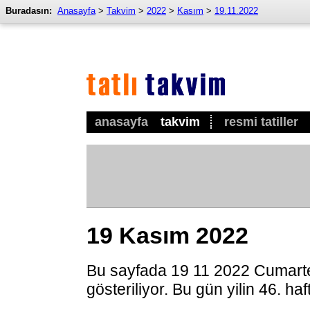
Buradasın:
Anasayfa
>
Takvim
>
2022
>
Kasım
>
19.11.2022
anasayfa
takvim
resmi tatiller
19 Kasım 2022
Bu sayfada 19 11 2022 Cumarte
gösteriliyor. Bu gün yilin 46. ha