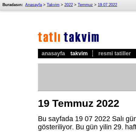
Buradasın:
Anasayfa
>
Takvim
>
2022
>
Temmuz
>
19.07.2022
anasayfa
takvim
resmi tatiller
19 Temmuz 2022
Bu sayfada 19 07 2022 Salı gü
gösteriliyor. Bu gün yilin 29. ha