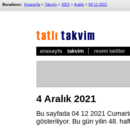
Buradasın:
Anasayfa
>
Takvim
>
2021
>
Aralık
>
04.12.2021
anasayfa
takvim
resmi tatiller
4 Aralık 2021
Bu sayfada 04 12 2021 Cumarte
gösteriliyor. Bu gün yilin 48. ha