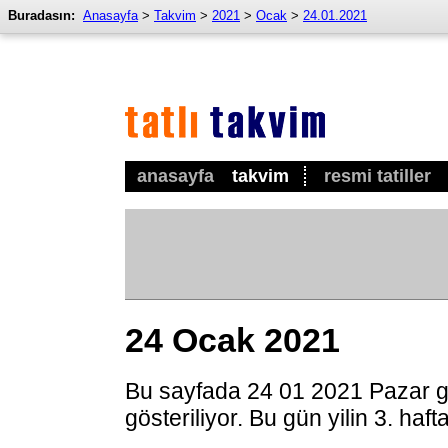
Buradasın:
Anasayfa
>
Takvim
>
2021
>
Ocak
>
24.01.2021
anasayfa
takvim
resmi tatiller
24 Ocak 2021
Bu sayfada 24 01 2021 Pazar g
gösteriliyor. Bu gün yilin 3. haf