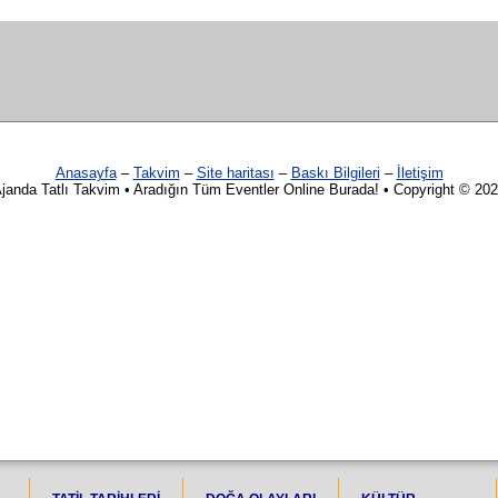
Anasayfa
–
Takvim
–
Site haritası
–
Baskı Bilgileri
–
İletişim
janda Tatlı Takvim • Aradığın Tüm Eventler Online Burada! • Copyright © 20