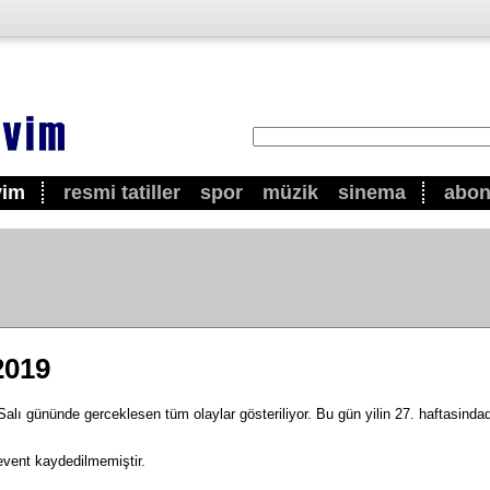
vim
resmi tatiller
spor
müzik
sinema
abo
2019
lı gününde gerceklesen tüm olaylar gösteriliyor. Bu gün yilin 27. haftasindadi
event kaydedilmemiştir.