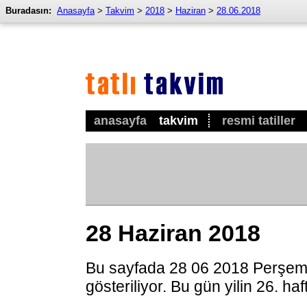
Buradasın:
Anasayfa
>
Takvim
>
2018
>
Haziran
>
28.06.2018
anasayfa
takvim
resmi tatiller
28 Haziran 2018
Bu sayfada 28 06 2018 Perşem
gösteriliyor. Bu gün yilin 26. ha