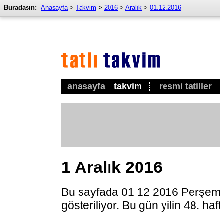
Buradasın:
Anasayfa
>
Takvim
>
2016
>
Aralık
>
01.12.2016
anasayfa
takvim
resmi tatiller
1 Aralık 2016
Bu sayfada 01 12 2016 Perşem
gösteriliyor. Bu gün yilin 48. ha