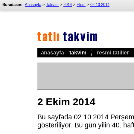
Buradasın:
Anasayfa
>
Takvim
>
2014
>
Ekim
>
02.10.2014
anasayfa
takvim
resmi tatiller
2 Ekim 2014
Bu sayfada 02 10 2014 Perşem
gösteriliyor. Bu gün yilin 40. ha