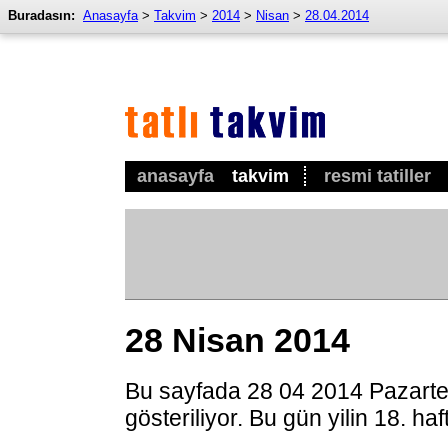
Buradasın:
Anasayfa
>
Takvim
>
2014
>
Nisan
>
28.04.2014
anasayfa
takvim
resmi tatiller
28 Nisan 2014
Bu sayfada 28 04 2014 Pazarte
gösteriliyor. Bu gün yilin 18. ha