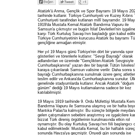
Atatürk'ü Anma, Gençlik ve Spor Bayramı 19 Mayıs 20
tarihinde kutlanir. Türkiye Cumhuriyeti ve Kuzey Kıbrıs 
Cumhuriyeti tarafindan kutlanan millî bayramdır. 19 May
1919'da Mustafa Kemal Atatürk Bandırma Vapuru ile
Samsun'a çıkmıştır ve bugün İtilaf Devletleri'nin işgalin
karşı Türk Kurtuluş Savaşı'nın başladığı gün kabul edilir
Türkiye Cumhuriyetinin kurucusu Atatürk bu bayramı Tü
gençliğine armağan etmiştir.
Her yıl 19 Mayıs günü Türkiye'nin dört bir yanında spor
gösterileri ve törenlerle kutlanır. "Sevgi Bayrağı" olarak
adlandırılan ve üzerinde "Gençlikten Atatürk Sevgisiyle
Cumhurbaşkanına" yazan dev bir bayrak Tütün İskelesi
karaya çıkarılarak Samsun valisine verilir. Daha sonra 
bayrağı Cumhurbaşkanına sunulmak üzere genç atletle
teslim edilir ve Ankara'da Cumhurbaşkanına sunulur. Ül
genelinde stadyumlarda kutlanır. Ancak Atatürk "doğum
günüm" dediği 19 Mayıs kutlamalarına sadece bir kez
katılabilmiştir.
19 Mayıs 1919 tarihinde 9. Ordu Müfettişi Mustafa Kem
Bandırma Vapuru ile Samsuna ulaşmış ve bir hafta bo
Mantıka Palas'ta kalmıştır. Bu süreçte bölgede meydan
gelen çatışmaların sebebini araştırmış ve işgalcilere ka
bizzat Türk direniş örgütlerinin kurulmasında etkin rol
oynamıştır. Bu olay Kurtuluş Savaşı'nın fiili başlangıcı 
kabul edilmektedir. Mustafa Kemal, bu bir haftalık süreç
sonunda Havza'ya geçmiştir. Onyedi gün sonunda ise