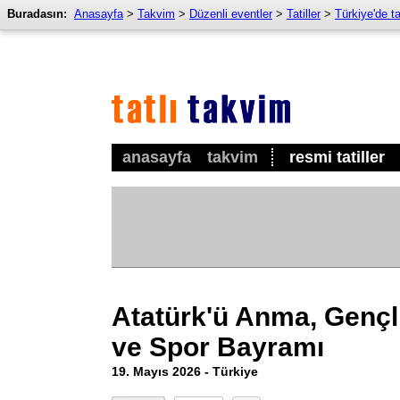
Buradasın:
Anasayfa
>
Takvim
>
Düzenli eventler
>
Tatiller
>
Türkiye'de tat
anasayfa
takvim
resmi tatiller
Atatürk'ü Anma, Gençl
ve Spor Bayramı
19. Mayıs 2026 - Türkiye