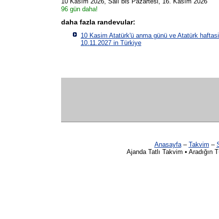
10 Kasım 2026, Salı
bis Pazartesi, 16. Kasım 2026
96 gün daha!
daha fazla randevular:
10 Kasim Atatürk'ü anma günü ve Atatürk haftas
10.11.2027 in
Türkiye
Anasayfa
–
Takvim
–
S
Ajanda Tatlı Takvim • Aradığın 