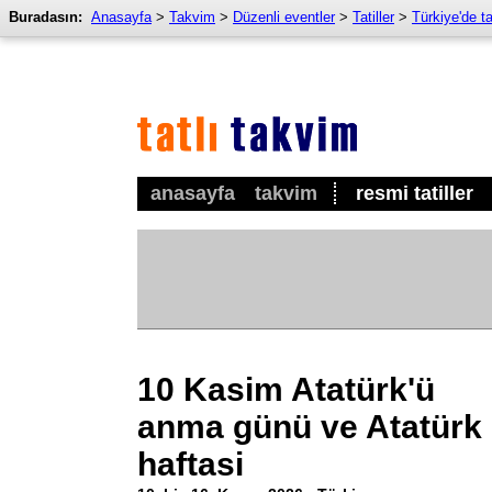
Buradasın:
Anasayfa
>
Takvim
>
Düzenli eventler
>
Tatiller
>
Türkiye'de tat
anasayfa
takvim
resmi tatiller
10 Kasim Atatürk'ü
anma günü ve Atatürk
haftasi