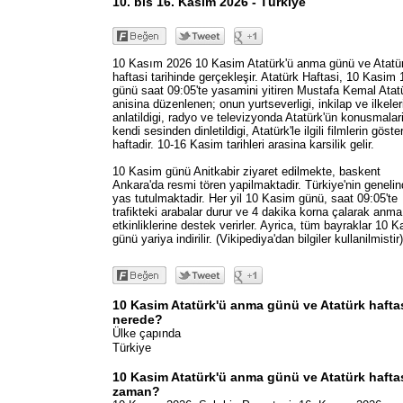
10. bis 16. Kasım 2026 - Türkiye
10 Kasım 2026 10 Kasim Atatürk'ü anma günü ve Atatü
haftasi tarihinde gerçekleşir. Atatürk Haftasi, 10 Kasim
günü saat 09:05'te yasamini yitiren Mustafa Kemal Atat
anisina düzenlenen; onun yurtseverligi, inkilap ve ilkeler
anlatildigi, radyo ve televizyonda Atatürk'ün konusmalar
kendi sesinden dinletildigi, Atatürk'le ilgili filmlerin göster
haftadir. 10-16 Kasim tarihleri arasina karsilik gelir.
10 Kasim günü Anitkabir ziyaret edilmekte, baskent
Ankara'da resmi tören yapilmaktadir. Türkiye'nin geneli
yas tutulmaktadir. Her yil 10 Kasim günü, saat 09:05'te
trafikteki arabalar durur ve 4 dakika korna çalarak anma
etkinliklerine destek verirler. Ayrica, tüm bayraklar 10 
günü yariya indirilir. (Vikipediya'dan bilgiler kullanilmistir)
10 Kasim Atatürk'ü anma günü ve Atatürk hafta
nerede?
Ülke çapında
Türkiye
10 Kasim Atatürk'ü anma günü ve Atatürk hafta
zaman?