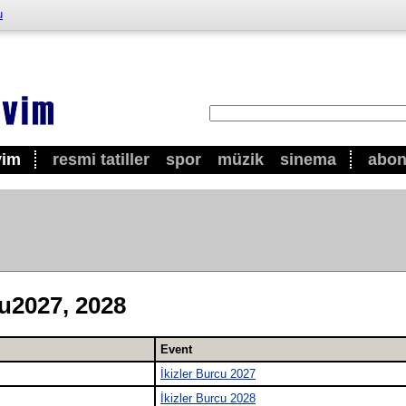
u
vim
resmi tatiller
spor
müzik
sinema
abo
cu2027, 2028
Event
İkizler Burcu 2027
İkizler Burcu 2028