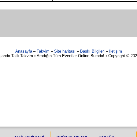
Anasayfa
–
Takvim
–
Site haritası
–
Baskı Bilgileri
–
İletişim
janda Tatlı Takvim • Aradığın Tüm Eventler Online Burada! • Copyright © 20